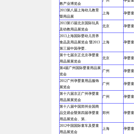
广州
孕婴
教产业博览会
2013第八届上海幼儿教育
上海
孕婴
暨用品展
2013第15届北京国际玩具
北京
孕婴
及幼教用品展览会
2013上海国际婴幼儿营养
食品及用品展览会 暨2013
上海
孕婴
第三届中国孕婴..
第十七届京正北京孕婴童
北京
孕婴
用品展展览会
第4届广州国际婴童用品展
广州
孕婴
览会
2012广州孕婴童用品服饰
广州
孕婴
展览会
第十六届京正广州孕婴童
广州
孕婴
用品展展览会
第十八届中国郑州全国商
品交易会暨第四届孕婴童
郑州
孕婴
用品展览会、第..
2012中国国际童车及婴童
上海
孕婴
用品展览会