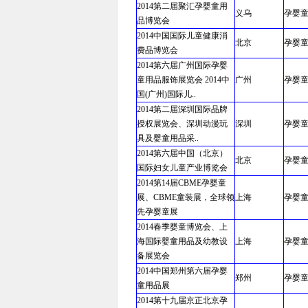
2014第二届聚汇孕婴童用
义乌
孕婴
品博览会
2014中国国际儿童健康消
北京
孕婴
费品博览会
2014第六届广州国际孕婴
童用品服饰展览会 2014中
广州
孕婴
国(广州)国际儿..
2014第二届深圳国际品牌
授权展览会、深圳动漫玩
深圳
孕婴
具及婴童用品采..
2014第六届中国（北京）
北京
孕婴
国际妇女儿童产业博览会
2014第14届CBME孕婴童
展、CBME童装展，全球领
上海
孕婴
先孕婴童展
2014春季婴童博览会、上
海国际婴童用品及幼教设
上海
孕婴
备展览会
2014中国郑州第六届孕婴
郑州
孕婴
童用品展
2014第十九届京正北京孕