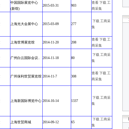
中国国际展览中心
查看
下载
工
童
2015-03-31
903
(新馆)
商采集
下载
工商采
童
上海光大会展中心
2015-03-09
277
集
查看
下载
工
童
上海世博展览馆
2014-11-20
208
商采集
下载
工商采
童
广州白云国际会议..
2014-11-18
80
集
查看
下载
工
童
广州保利世贸展览馆
2014-11-7
308
商采集
下载
工商采
童
上海新国际博览中心
2014-10-14
1337
集
下载
工商采
童
上海世贸商城
2014-09-12
65
集