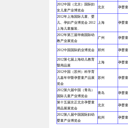
2012中国（北京）国际妇
北京
孕婴
女儿童产业博览会
2012年上海国际儿童、婴
儿、孕妇产业博览会 2012
上海
孕婴
上海儿童服装..
2012年第三届华南国际幼
广州
孕婴
教产业展览会
2012中国国际奶业博览会
郑州
孕婴
2012第七届上海幼儿教育
上海
孕婴
暨用品展
2012中国（苏州）科学育
儿嘉年华暨孕婴童产品展
苏州
孕婴
览会
2012第六届中国（青岛）
青岛
孕婴
国际儿童产业博览会
第十五届京正北京孕婴童
北京
孕婴
用品展展览会
2012第八届中国国际妇幼
杭州
孕婴
婴童产业博览会