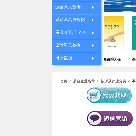
运营商大数据
采购商名录数据
展会会刊/广交会
全球海关数据
中国德国商会会员
全国中小学校长通
购企业
科研数据
中国医院大全
全国连锁药店
名录
讯录
首页
>
展会企业名录
>
按所属行业分类
>
孕