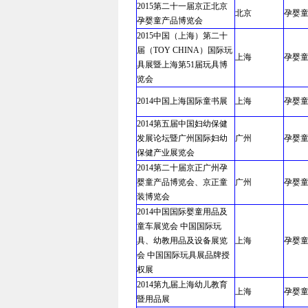
2015第二十一届京正北京
北京
孕婴
孕婴童产品博览会
2015中国（上海）第二十
届（TOY CHINA）国际玩
上海
孕婴
具展暨上海第51届玩具博
览会
2014中国上海国际童书展
上海
孕婴
2014第五届中国妇幼保健
发展论坛暨广州国际妇幼
广州
孕婴
保健产业展览会
2014第二十届京正广州孕
婴童产品博览会、京正童
广州
孕婴
装博览会
2014中国国际婴童用品及
童车展览会 中国国际玩
具、幼教用品及设备展览
上海
孕婴
会 中国国际玩具展品牌授
权展
2014第九届上海幼儿教育
上海
孕婴
暨用品展