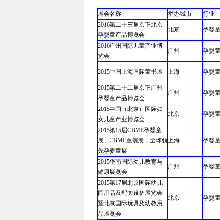
展会名称
举办城市
行业
2016第二十三届京正北京
北京
孕婴
孕婴童产品博览会
2016广州国际儿童产业博
广州
孕婴
览会
2015中国上海国际童书展
上海
孕婴
2015第二十二届京正广州
广州
孕婴
孕婴童产品博览会
2015中国（北京）国际妇
北京
孕婴
女儿童产业博览会
2015第15届CBME孕婴童
展、CBME童装展，全球领
上海
孕婴
先孕婴童展
2015华南国际幼儿教育与
广州
孕婴
健康展览会
2015第17届北京国际幼儿
园用品及配套设备展览会
北京
孕婴
暨北京国际玩具及幼教用
品展览会