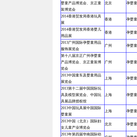
婴童产品博览会、京正童
北京
孕婴
装博览会
2014香港贸发局香港玩具
香港
孕婴
展
2014香港贸发局香港婴儿
香港
孕婴
用品展
2013广州国际孕婴童用品
广州
孕婴
服饰展览会
第十八届京正广州孕婴童
产品博览会、京正童装博
广州
孕婴
览会
2013中国童车及婴童用品
上海
孕婴
展览会
2013第十二届中国国际玩
具及模型展览会、中国玩
上海
孕婴
具展品牌授权馆
2013中国玩具展中国国际
上海
孕婴
婴童展
2013中国（北京）国际妇
北京
孕婴
女儿童产业博览会
2013年第四届华南国际幼