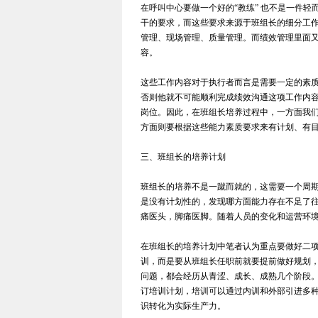
在呼叫中心要做一个好的“教练” 也不是一件
干的要求，而这些要求来源于班组长的细分工
管理、现场管理、质量管理。而绩效管理里面
容。
这些工作内容对于执行者而言是需要一定的素
否则他就不可能顺利完成绩效沟通这项工作内
岗位。因此，在班组长培养过程中，一方面我
方面则要根据这些能力素质要求来有计划、有
三、班组长的培养计划
班组长的培养不是一蹴而就的，这需要一个周
是没有计划性的，发现哪方面能力存在不足了
痛医头，脚痛医脚。随着人员的变化和运营环
在班组长的培养计划中笔者认为重点要做好二项
训，而是要从班组长任职前就要提前做好规划
问题，都会经历从青涩、成长、成熟几个阶段
订培训计划，培训可以通过内训和外部引进多
识转化为实际生产力。