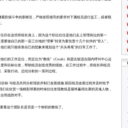
绷紧阶级斗争的那根弦，严格按照领导的要求对下属组员进行监工，或者颐
嫌。
责任归在这些班组长身上，因为这个职位往往是他们走上管理岗位的第一
需要做自己的那一亩三分地的“理事”转变为要负责十几个伙伴的“管人”，
他们就只能依靠自己的想象来规划这个“兵头将尾”的日常工作了。
们的工作定位，而定位为“教练”（Cocah）则是比较适合国内呼叫中心运
角度和目标出发，帮助组员创造优秀的绩效。在工作过程中，班组长和组员
划、采取行动、总结分析的一系列过程。
的目标 与组员共同分析现状并制订改善措施 跟踪组员改善过程并及时给予
在我们在欣赏一场精彩球赛的时候往往发现教练是最终赢得比赛的灵魂人物，
组合而战胜对手。
则要看这个团队长是否是一个称职的教练了。