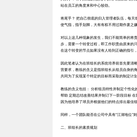
站在员工的角度来和中心较劲。
将尾乎？ 把自己彻底的归入管理者队伍，每天
使气指，指手划脚，大有有权不用过期作废之
对以上这几种现象的发生，我们不能简单的将
步，需要一个转变过程，即工作职责由原来的只
在这个转变的节点如果没有人给到正确的指引，
因此笔者认为在班组长的系统培养前首先要清晰他
营要求，教练的含义是指班组长从组员自身的
共同为了实现某个特定的目标而采取的制定计
教练的含义包括： 分析组员特性并制定个性化
帮助 定期总结改善结果并制订下一阶段目标 
因为他培养了球员并根据他们的特点排出最佳
同样，一个团队能否在公司中具有“江湖地位”
二、班组长的素质规划