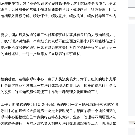
轻而易举的事情，除了业务知识这个硬性条件外，对于教练本身素质也会有若
作职责，以班组长的常规工作举例通常包括以下模块内容：绩效管理、团队
又包括绩效目标分解、绩效评估、绩效监控、绩效沟通、绩效辅导等工作内
质要求，例如绩效沟通这项工作就要求班组长要具有良好的人际沟通能力，
容。换句话来说如果一个班组长的素质不能全面达到要求则不可能胜任这个
们要根据提炼出来的班组长素质能力要求去针对性的选拔合适的人员；另一
目的通过培训、一对一指导等方式来培养这些班组长。
期性的过程。在很多呼叫中心，由于人员流失较大，对于班组长的培养几乎
往往是请咨询公司过来上一堂培训课或现场指导几天，这样的结果往往是头
境的改变，这些知识很难沉淀下来作为一种管理文化而延续下去。
工作： 阶梯式的培训计划 对于班组长的培训一定不能只局限于救火式的培
，呼叫中心的班组长大多是第一次走上管理岗位，都面临着一个成长周期的
。呼叫中心要根据自己本身的行业特点从意识、业务、管理等不同层面来制
种方式结合进行，再辅之以指导人制度及培训效果跟踪表等工具，将培训知