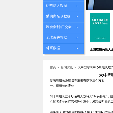
运营商大数据
采购商名录数据
展会会刊/广交会
全球海关数据
国德国商会会员
全国中小学校长通
中国I
科研数据
中国医院大全
全国连锁药店大全
录
讯录
录
首页
>
新闻资讯
> 大中型呼叫中心班组长培
大中型
影响班组长系统培养主要有以下三个方面：
一、班组长的定位
对于班组长这个职位有人戏称为“兵头将尾”，
在笔者多年的运营管理生涯中，发现最明显的
兵头乎？ 作为班组的领头人每天只顾自己埋头