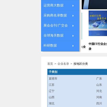
运营商大数据
采购商名录数据
展会会刊/广交会
全球海关数据
全国中小学校长通
中国IT行业企业名
科研数据
中国医院大全
全国连锁药店大全
中国
讯录
录
首页
>
企业名录
>
按地区分类
子类别
直辖市
广东
江苏
山东
辽宁
河北
山西
河南
湖北
四川