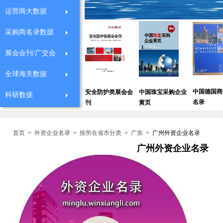
运营商大数据
采购商名录数据
展会会刊/广交会
全球海关数据
中国德国商会会员
全国中
安全防护类展会会
中国珠宝采购企业
科研数据
外贸企业黄页
名录
讯录
刊
黄页
首页
>
外资企业名录
>
按所在省市分类
>
广东
>
广州外资企业名录
广州外资企业名录