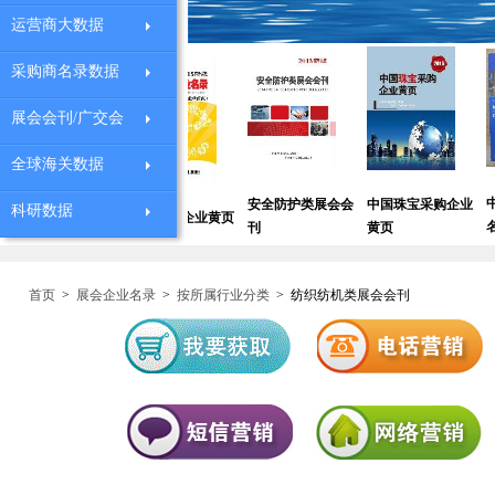
运营商大数据
采购商名录数据
展会会刊/广交会
全球海关数据
设备采购
中国德国商
安全防护类展会会
中国珠宝采购企业
科研数据
深圳外贸企业黄页
名录
刊
黄页
首页
>
展会企业名录
>
按所属行业分类
>
纺织纺机类展会会刊