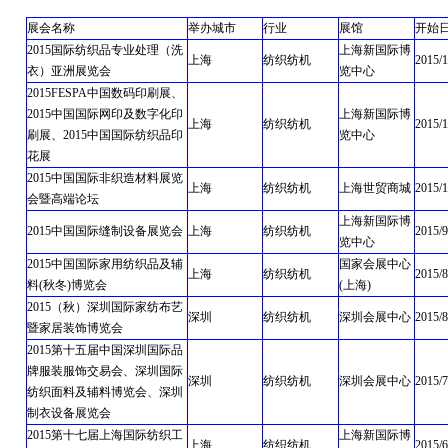
展会名称
举办城市
行业
展馆
开始
2015国际纺织品专业处理（洗
上海新国际博
上海
纺织纺机
2015/1
衣）亚洲展览会
览中心
2015FESPA中国数码印刷展、
2015中国国际网印及数字化印
上海新国际博
上海
纺织纺机
2015/1
刷展、2015中国国际纺织品印
览中心
花展
2015中国国际非织造材料展览
上海
纺织纺机
上海世贸商城
2015/1
会暨高端论坛
上海新国际博
2015中国国际缝制设备展览会
上海
纺织纺机
2015/9
览中心
2015中国国际家用纺织品及辅
国家会展中心
上海
纺织纺机
2015/8
料(秋冬)博览会
(上海)
2015（秋）深圳国际家纺布艺
深圳
纺织纺机
深圳会展中心
2015/8
暨家居装饰博览会
2015第十五届中国深圳国际品
牌服装服饰交易会、深圳国际
深圳
纺织纺机
深圳会展中心
2015/7
纺织面料及辅料博览会、深圳
制衣设备展览会
2015第十七届上海国际纺织工
上海新国际博
上海
纺织纺机
2015/6