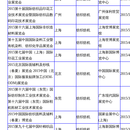
业展览会
览中心
2015第十届国际纺织品印花工
广州保利世贸
业技术展览会暨国际纺织品数
广州
纺织纺机
2015/5
展览馆
码印花技术展览会
2015第十六届上海国际非织造
上海世博展览
上海
纺织纺机
2015/5
材料展览会
馆
第十五届中国国际染料工业暨
上海世博展览
上海
纺织纺机
2015/4
有机染料、纺织化学品展览会
馆
2015第七届中国（上海）国际
上海新国际博
上海
纺织纺机
2015/4
印花工业展览会
览中心
2015北京国际面辅料及纱线
（春夏）展览会 2015中国（北
中国国际展览
北京
纺织纺机
2015/4
京）国际服装贴牌加工(OEM-
中心
ODM)展览会
2015第十六届中国（东莞）国
际纺织制衣工业技术展览会、
广东现代国际
东莞
纺织纺机
2015/3
第十六届中国（东莞）国际鞋
展览中心
机鞋材工业技术展览会
2015中国国际纺织面料及辅料
国家会展中心
上海
纺织纺机
2015/3
（春夏）博览会
(上海)
2015第九十七届中国针棉织品
上海新国际博
上海
纺织纺机
2015/3