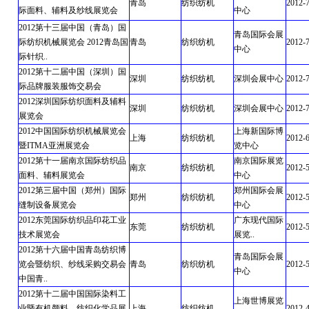
青岛
纺织纺机
2012-
际面料、辅料及纱线展览会
中心
2012第十三届中国（青岛）国
青岛国际会展
际纺织机械展览会 2012青岛国
青岛
纺织纺机
2012-
中心
际针织..
2012第十二届中国（深圳）国
深圳
纺织纺机
深圳会展中心
2012-7
际品牌服装服饰交易会
2012深圳国际纺织面料及辅料
深圳
纺织纺机
深圳会展中心
2012-7
展览会
2012中国国际纺织机械展览会
上海新国际博
上海
纺织纺机
2012-
暨ITMA亚洲展览会
览中心
2012第十一届南京国际纺织品
南京国际展览
南京
纺织纺机
2012-
面料、辅料展览会
中心
2012第三届中国（郑州）国际
郑州国际会展
郑州
纺织纺机
2012-
缝制设备展览会
中心
2012东莞国际纺织品印花工业
广东现代国际
东莞
纺织纺机
2012-
技术展览会
展览..
2012第十六届中国青岛纺织博
青岛国际会展
览会暨纺织、纱线采购交易会
青岛
纺织纺机
2012-5
中心
中国青..
2012第十二届中国国际染料工
上海世博展览
业暨有机颜料、纺织化学品展
上海
纺织纺机
2012-