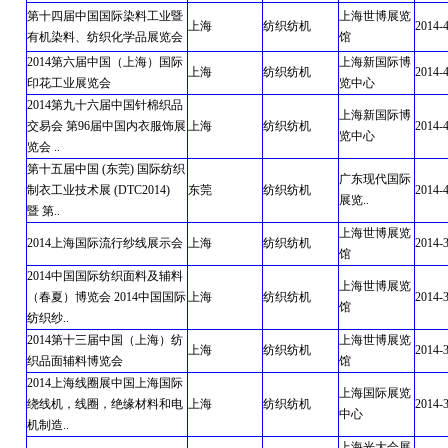
第十四届中国国际染料工业暨
上海世博展览
上海
纺织纺机
2014-
有机染料、纺织化学品展览会
馆
2014第六届中国（上海）国际
上海新国际博
上海
纺织纺机
2014-4
印花工业展览会
览中心
2014第九十六届中国针棉织品
上海新国际博
交易会 第96届中国内衣服饰展
上海
纺织纺机
2014-4
览中心
览会 ..
第十五届中国 (东莞) 国际纺织
广东现代国际
制衣工业技术展 (DTC2014)
东莞
纺织纺机
2014-4
展览..
暨 第..
上海世博展览
2014上海国际流行纱线展示会
上海
纺织纺机
2014-
馆
2014中国国际纺织面料及辅料
上海世博展览
（春夏）博览会 2014中国国际
上海
纺织纺机
2014-3
馆
纺织纱..
2014第十三届中国（上海）纺
上海世博展览
上海
纺织纺机
2014-3
织品面辅料博览会
馆
2014上海线圈展中国上海国际
上海国际展览
绕线机，线圈，绝缘材料和电
上海
纺织纺机
2014-3
中心
机制造..
上海光大会展