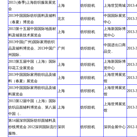
2013 (春季)上海纺织服装展览
上海
纺织纺机
上海世贸商城
2013-
会
2013中国国际纺织面料及辅料
中国国际展览
北京
纺织纺机
2013-
（春夏）博览会
中心
2013第十五届中国国际地面材
上海新国际博
上海
纺织纺机
2013-
料及铺装技术展览会
览中心
2013中国(广州)国际家用纺织
中国进出口商
品及辅料博览会、2013中国广
广州
纺织纺机
2013-
品交..
州国际..
2013第五届中国（上海）国际
上海新国际博
上海
纺织纺机
2013-3
印花工业展览会
览中心
2013中国国际家用纺织品及辅
上海世博展览
上海
纺织纺机
2013-3
料（春夏）展览会
馆
2013中国国际家用纺织品及辅
上海世博展览
上海
纺织纺机
2013-3
料展览会
馆
2013第12届中国（上海）国际
上海世博展览
纺织品面辅料博览会、第八届
上海
纺织纺机
2013-3
馆
中国（..
第14届深圳国际纺织面辅料及
纱线博览会 2012深圳国际流行
深圳
纺织纺机
深圳会展中心
2012-
服饰..