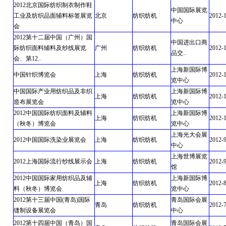
2012北京国际纺织制衣制作鞋
中国国际展览
工业及纺织品面辅料标签展览
北京
纺织纺机
2012-
中心
会
2012第十二届中国（广州）国
中国进出口商
际纺织面料辅料及纱线展览
广州
纺织纺机
2012-
品交..
会、第12..
上海新国际博
中国针织博览会
上海
纺织纺机
2012-
览中心
中国国际产业用纺织品及非织
上海新国际博
上海
纺织纺机
2012-
造布展览会
览中心
2012中国国际纺织面料及辅料
上海新国际博
上海
纺织纺机
2012-
（秋冬）博览会
览中心
上海光大会展
2012中国国际洗染业展览会
上海
纺织纺机
2012-
中心
上海世博展览
2012上海国际流行纱线展示会
上海
纺织纺机
2012-9
馆
2012中国国际家用纺织品及辅
上海新国际博
上海
纺织纺机
2012-
料（秋冬）博览会
览中心
2012第十三届中国(青岛)国际
青岛国际会展
青岛
纺织纺机
2012-
缝制设备展览会
中心
2012第十四届中国（青岛）国
青岛国际会展