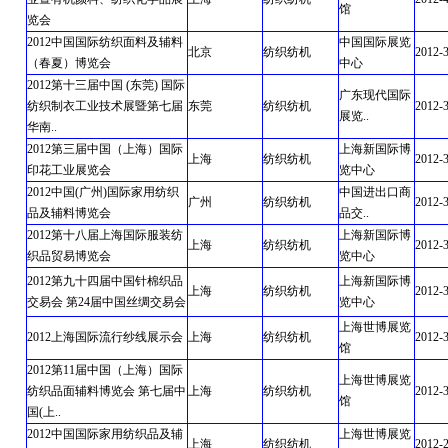
馆
览会
2012中国国际纺织面料及辅料
中国国际展览
北京
纺织纺机
2012-
（春夏）博览会
中心
2012第十三届中国 (东莞) 国际
广东现代国际
纺织制衣工业技术展暨第七届
东莞
纺织纺机
2012-
展览..
华南..
2012第三届中国（上海）国际
上海新国际博
上海
纺织纺机
2012-
印花工业展览会
览中心
2012中国(广州)国际家用纺织
中国进出口商
广州
纺织纺机
2012-
品及辅料博览会
品交..
2012第十八届上海国际服装纺
上海新国际博
上海
纺织纺机
2012-
织品贸易博览会
览中心
2012第九十四届中国针棉织品
上海新国际博
上海
纺织纺机
2012-
交易会 第24届中国丝绸交易会
览中心
上海世博展览
2012上海国际流行纱线展示会
上海
纺织纺机
2012-3
馆
2012第11届中国（上海）国际
上海世博展览
纺织品面辅料博览会 第七届中
上海
纺织纺机
2012-3
馆
国(上..
2012中国国际家用纺织品及辅
上海世博展览
上海
纺织纺机
2012-