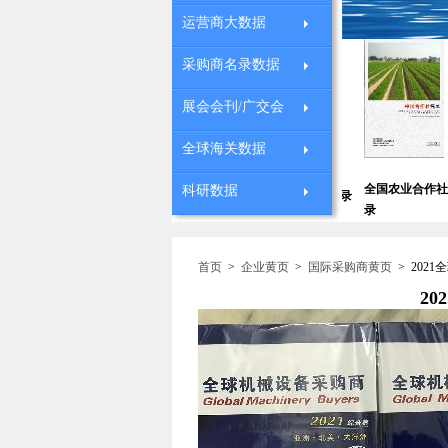
运营商大数据
采购商名录数据
展会会刊/广交会
全球海关数据
中国IT行业企业名
上海外资企
全国农业合作社名
科研数据
锁药店大全
中国饲料企业名录
录
黄页
录
首页
>
企业黄页
>
国际采购商黄页
>
202
2