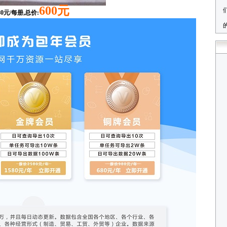
600元
元/每册,总价: