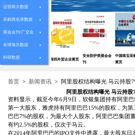
运营商大数据
采购商名录数据
展会会刊/广交会
全球海关数据
业
全球机械设备采购
安全防护类展会会
中国珠宝采购企业
科研数据
深圳外贸企业黄页
商
刊
黄页
首页
>
新闻资讯
> 阿里股权结构曝光 马云持股7
阿里股权结构曝光 马云持股
资料显示，截至今年6月9日，软银集团持有阿里巴巴
第一大股东，雅虎持有阿里巴巴15%的股权，为
巴巴7%的股权，为最大个人股东，阿里巴巴集团
有约2.5%的股权，仅次于马云。
在2014年阿里巴巴的IPO文件中透露，最大股东日