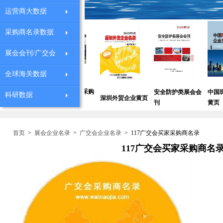
运营商大数据
采购商名录数据
展会会刊/广交会
全球海关数据
业
全球机械设备采购
安全防护类展会会
中国珠宝采购企业
科研数据
深圳外贸企业黄页
商
刊
黄页
首页
>
展会企业名录
>
广交会企业名录
>
117广交会买家采购商名录
117广交会买家采购商名