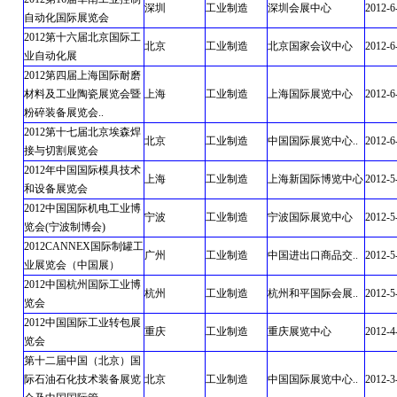
深圳
工业制造
深圳会展中心
2012-6
自动化国际展览会
2012第十六届北京国际工
北京
工业制造
北京国家会议中心
2012-6
业自动化展
2012第四届上海国际耐磨
材料及工业陶瓷展览会暨
上海
工业制造
上海国际展览中心
2012-6
粉碎装备展览会..
2012第十七届北京埃森焊
北京
工业制造
中国国际展览中心..
2012-6
接与切割展览会
2012年中国国际模具技术
上海
工业制造
上海新国际博览中心
2012-5
和设备展览会
2012中国国际机电工业博
宁波
工业制造
宁波国际展览中心
2012-5
览会(宁波制博会)
2012CANNEX国际制罐工
广州
工业制造
中国进出口商品交..
2012-5
业展览会（中国展）
2012中国杭州国际工业博
杭州
工业制造
杭州和平国际会展..
2012-5
览会
2012中国国际工业转包展
重庆
工业制造
重庆展览中心
2012-4
览会
第十二届中国（北京）国
际石油石化技术装备展览
北京
工业制造
中国国际展览中心..
2012-3