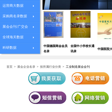
运营商大数据
采购商名录数据
展会会刊/广交会
全球海关数据
中国德国商会会员
全国中小学校长通
中国珠宝采购企业
科研数据
中国医院大全
名录
讯录
黄页
首页
>
展会企业名录
>
按所属行业分类
>
工业制造展会会刊