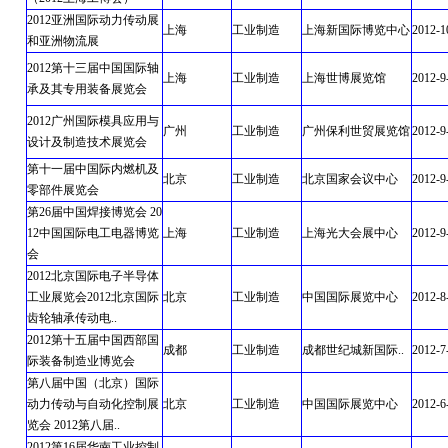
2012亚洲国际动力传动展
上海
工业制造
上海新国际博览中心
2012-1
和亚洲物流展
2012第十三届中国国际轴
上海
工业制造
上海世博展览馆
2012-9
承及其专用装备展览会
2012广州国际模具应用与
广州
工业制造
广州保利世贸展览馆
2012-9
设计及制造技术展览会
第十一届中国际内燃机及
北京
工业制造
北京国家会议中心
2012-9
零部件展览会
第26届中国焊接博览会 20
12中国国际电工电器博览
上海
工业制造
上海光大会展中心
2012-9
会
2012北京国际电子半导体
工业展览会2012北京国际
北京
工业制造
中国国际展览中心
2012-8
齿轮轴承传动电..
2012第十五届中国西部国
成都
工业制造
成都世纪城新国际..
2012-7
际装备制造业博览会
第八届中国（北京）国际
动力传动与自动化控制展
北京
工业制造
中国国际展览中心
2012-6
览会 2012第八届..
2012第16届华南工业控制