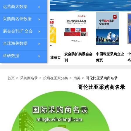
运营商大数据
采购商名录数据
展会会刊/广交会
全球海关数据
设备采购
中国德国商
安全防护类展会会
中国珠宝采购企业
科研数据
深圳外贸企业黄页
名录
刊
黄页
首页
>
采购商名录
>
按所在国家分类
>
南美
>
哥伦比亚采购商名录
哥伦比亚采购商名录