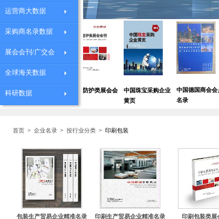
运营商大数据
采购商名录数据
展会会刊/广交会
全球海关数据
中国德国商会会员
全
安全防护类展会会
中国珠宝采购企业
科研数据
深圳外贸企业黄页
名录
讯
刊
黄页
首页
>
企业名录
>
按行业分类
>
印刷包装
包装生产贸易企业精准名录
印刷生产贸易企业精准名录
印刷包装类展