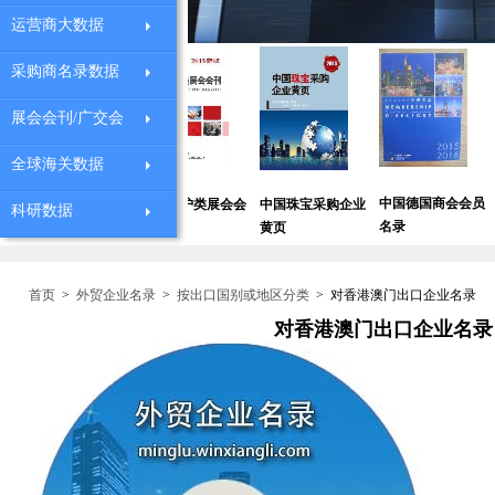
运营商大数据
采购商名录数据
展会会刊/广交会
全球海关数据
中国德国商会会员
全国中小
安全防护类展会会
中国珠宝采购企业
科研数据
外贸企业黄页
名录
讯录
刊
黄页
首页
>
外贸企业名录
>
按出口国别或地区分类
>
对香港澳门出口企业名录
对香港澳门出口企业名录