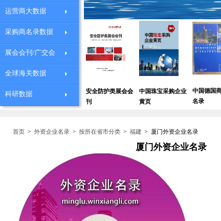
运营商大数据
采购商名录数据
展会会刊/广交会
全球海关数据
中国德国商会会员
全国
安全防护类展会会
中国珠宝采购企业
科研数据
圳外贸企业黄页
名录
讯录
刊
黄页
首页
>
外资企业名录
>
按所在省市分类
>
福建
>
厦门外资企业名录
厦门外资企业名录