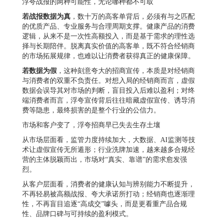
浮夸战报的两种可能性，无论哪种都不可取
若战报数据为真
，数十万的高客单背后，必须有与之匹配
的优质产品、专业服务与合理周期支撑。健康产品的消费
逻辑，从来不是一次性高额投入，而是基于需求的理性选
择与长期陪伴。脱离真实价值的高客单，既不符合经销商
的市场拓展规律，也难以让消费者获得真正的健康保障。
若数据为假
，这种刻意夸大的招商宣传，本质是对经销商
与消费者的双重不负责任。对想入局的经销商而言，虚假
数据会误导其对市场的判断，盲目投入后难以盈利；对终
端消费者而言，浮夸宣传背后往往暗藏虚假宣传、诱导消
费等隐患，最终损害的是整个行业的公信力。
市场和客户变了，浮夸招商早已失去生存土壤
从市场层面看，监管力度持续加大，大数据、AI监测等技
术让虚假宣传无所遁形；行业洗牌加速，越来越多合规经
营的主体脱颖而出，市场对“真实、靠谱”的需求愈发强
烈。
从客户层面看，消费者的健康认知与辨别能力不断提升，
不再轻易被高额战报、夸大承诺所打动；经销商也逐渐理
性，不再盲目追逐“高成交”噱头，而是更看重产品合规
性、品牌口碑与可持续的盈利模式。