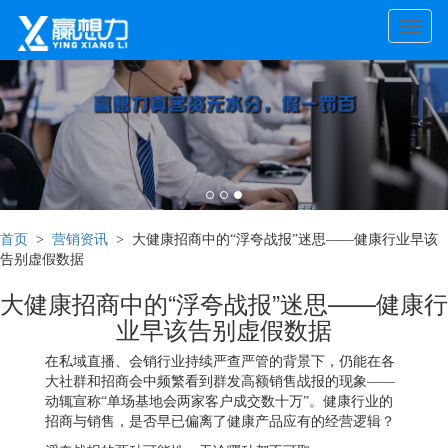
Toggle
naviga
首页
>
营销资讯
> 大健康招商中的“浮夸战报”迷思——健康行业早该
告别虚假数据
大健康招商中的“浮夸战报”迷思——健康行
业早该告别虚假数据
在私域直播、会销行业持续严查严管的背景下，仍能在各
大社群和招商会中频繁看到群发高额销售战报的现象——
动辄宣称“单场基地会两家客户成交数十万”。健康行业的
招商与销售，是否早已偏离了健康产品应有的经营逻辑？