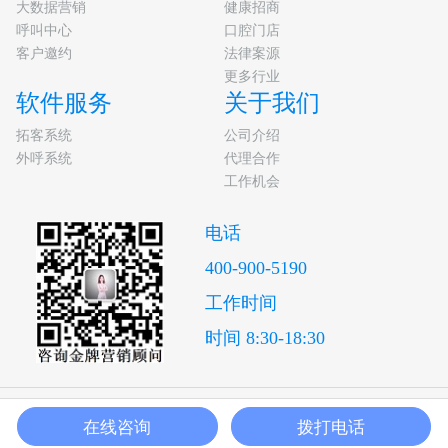
大数据营销
健康招商
呼叫中心
口腔门店
客户邀约
法律案源
更多行业
软件服务
关于我们
拓客系统
公司介绍
外呼系统
代理合作
工作机会
电话
400-900-5190
工作时间
时间 8:30-18:30
Copyright 2009-2029 版权所有 南京赢想力信息技术有限公司
在线咨询
拨打电话
苏公网安备32011202001432号
苏ICP备17000976号