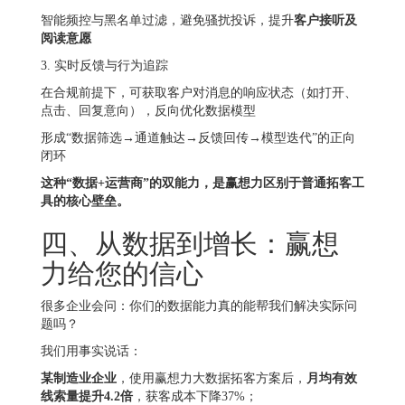
智能频控与黑名单过滤，避免骚扰投诉，提升
客户接听及
阅读意愿
3. 实时反馈与行为追踪
在合规前提下，可获取客户对消息的响应状态（如打开、
点击、回复意向），反向优化数据模型
形成“数据筛选→通道触达→反馈回传→模型迭代”的正向
闭环
这种“数据+运营商”的双能力，是赢想力区别于普通拓客工
具的核心壁垒。
四、从数据到增长：赢想
力给您的信心
很多企业会问：你们的数据能力真的能帮我们解决实际问
题吗？
我们用事实说话：
某制造业企业
，使用赢想力大数据拓客方案后，
月均有效
线索量提升4.2倍
，获客成本下降37%；