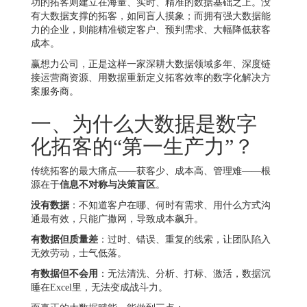
功的拓客则建立在海量、实时、精准的数据基础之上。没
有大数据支撑的拓客，如同盲人摸象；而拥有强大数据能
力的企业，则能精准锁定客户、预判需求、大幅降低获客
成本。
赢想力公司，正是这样一家深耕大数据领域多年、深度链
接运营商资源、用数据重新定义拓客效率的数字化解决方
案服务商。
一、为什么大数据是数字
化拓客的“第一生产力”？
传统拓客的最大痛点——获客少、成本高、管理难——根
源在于
信息不对称与决策盲区
。
没有数据
：不知道客户在哪、何时有需求、用什么方式沟
通最有效，只能广撒网，导致成本飙升。
有数据但质量差
：过时、错误、重复的线索，让团队陷入
无效劳动，士气低落。
有数据但不会用
：无法清洗、分析、打标、激活，数据沉
睡在Excel里，无法变成战斗力。