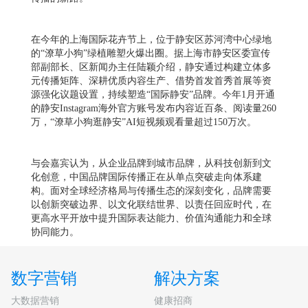
在今年的上海国际花卉节上，位于静安区苏河湾中心绿地
的“潦草小狗”绿植雕塑火爆出圈。据上海市静安区委宣传
部副部长、区新闻办主任陆颖介绍，静安通过构建立体多
元传播矩阵、深耕优质内容生产、借势首发首秀首展等资
源强化议题设置，持续塑造“国际静安”品牌。今年1月开通
的静安Instagram海外官方账号发布内容近百条、阅读量260
万，“潦草小狗逛静安”AI短视频观看量超过150万次。
与会嘉宾认为，从企业品牌到城市品牌，从科技创新到文
化创意，中国品牌国际传播正在从单点突破走向体系建
构。面对全球经济格局与传播生态的深刻变化，品牌需要
以创新突破边界、以文化联结世界、以责任回应时代，在
更高水平开放中提升国际表达能力、价值沟通能力和全球
协同能力。
数字营销
解决方案
大数据营销
健康招商