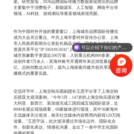
架。研究发现，2026品牌国际传播力数据表现突出的品牌
主要集中于消费电子、新能源车、人工智能、网络平台等
领域，AI科技、游戏潮玩等垂直领域表现亮眼。
作为中国对外开放的重要窗口，上海城市品牌国际传播也
成为大会关注重点。中共上海市委对外宣传办公室、上海
市人民政府新闻办公室处长杨晶介绍，国内首个城市形象
可以介绍下你们的产品么
资源共享平台“IP SHANGHAI”上线近五年来，已累计汇聚
城市形象数字资源近200万项，入驻重点机构800多家、专
业创作者3万余人；其海外账号开通两年来总浏览量超过12
亿、总粉丝数达265万，成为上海探索共建共创共享国际传
播模式的重要实践。
交流环节中，上海交响乐团副团长王思宇分享了上海交响
乐团亚太巡演案例。“今年3月，147岁的上海交响乐团在澳
大利亚、新西兰、新加坡完成三国四城五场国际巡演，近
8000名观众现场观看，68家媒体进行报道，其中36家海外
主流媒体关注巡演，相关社交媒体内容两周内获得120万阅
读量。”王思宇说，此次巡演通过市场化运作、国际化合
作、创新化表达、情感化沟通，走出了一条中华文化国际
传播的新路。