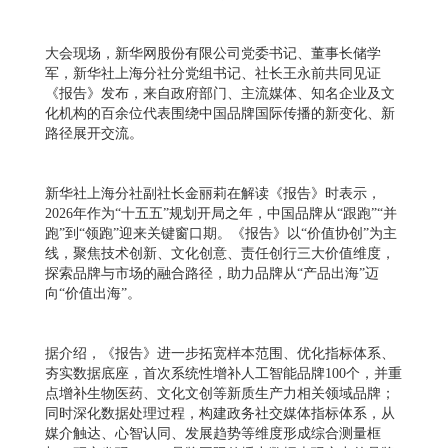
大会现场，新华网股份有限公司党委书记、董事长储学
军，新华社上海分社分党组书记、社长王永前共同见证
《报告》发布，来自政府部门、主流媒体、知名企业及文
化机构的百余位代表围绕中国品牌国际传播的新变化、新
路径展开交流。
新华社上海分社副社长金丽莉在解读《报告》时表示，
2026年作为“十五五”规划开局之年，中国品牌从“跟跑”“并
跑”到“领跑”迎来关键窗口期。《报告》以“价值协创”为主
线，聚焦技术创新、文化创意、责任创行三大价值维度，
探索品牌与市场的融合路径，助力品牌从“产品出海”迈
向“价值出海”。
据介绍，《报告》进一步拓宽样本范围、优化指标体系、
夯实数据底座，首次系统性增补人工智能品牌100个，并重
点增补生物医药、文化文创等新质生产力相关领域品牌；
同时深化数据处理过程，构建政务社交媒体指标体系，从
媒介触达、心智认同、发展趋势等维度形成综合测量框