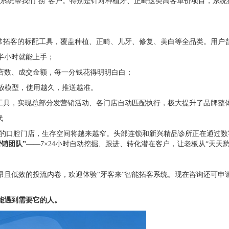
是系统帮我们‘捞’客户。特别是针对种植牙、正畸这类高客单价项目，系
为日常拓客的标配工具，覆盖种植、正畸、儿牙、修复、美白等全品类。用户
半小时就能上手；
店数、成交金额，每一分钱花得明明白白；
投放模型，使用越久，推送越准。
客工具，实现总部分发营销活动、各门店自动匹配执行，极大提升了品牌整
代
排名”的口腔门店，生存空间将越来越窄。头部连锁和新兴精品诊所正在通过
销团队”
——7×24小时自动挖掘、跟进、转化潜在客户，让老板从“天天
昂且低效的投流内卷，欢迎体验“牙客来”智能拓客系统。现在咨询还可申
能遇到需要它的人。