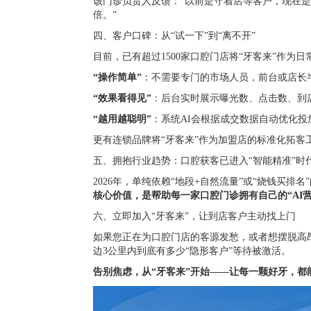
该门诊负责人反馈：“以前是守着店等客户，现在
倍。”
四、客户口碑：从“试一下”到“离不开”
目前，已有超过1500家口腔门店将“牙客来”作
“操作简单”
：不需要专门的市场人员，前台或店长
“效果看得见”
：后台实时展示曝光数、点击数、到
“越用越聪明”
：系统AI会根据成交数据自动优化
更有连锁品牌将“牙客来”作为加盟店的标准化拓
五、拥抱行业趋势：口腔获客已进入“智能精准”时
2026年，单纯依赖“地段+自然流量”或“烧钱买
核心价值，是帮助每一家口腔门诊拥有自己的“AI营
六、立即加入“牙客来”，让到店客户主动找上门
如果您正在为口腔门店的客源发愁，或者想摆脱高
边3公里内到底有多少“隐形客户”等待被激活。
告别焦虑，从“牙客来”开始——让每一颗好牙，都