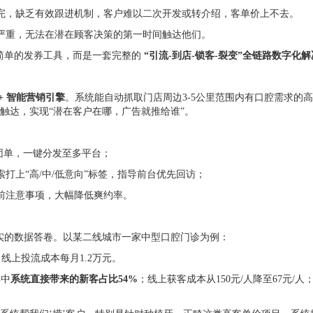
完，缺乏有效跟进机制，客户难以二次开发或转介绍，客单价上不去。
严重，无法在潜在顾客决策的第一时间触达他们。
是简单的发券工具，而是一套完整的
“引流-到店-锁客-裂变”全链路数字化
 + 智能营销引擎
。系统能自动抓取门店周边3-5公里范围内有口腔需求的高
触达，实现“潜在客户在哪，广告就推给谁”。
流团单，一键分发至多平台；
打上“高/中/低意向”标签，指导前台优先回访；
前注意事项，大幅降低爽约率。
扎实的数据答卷。以某二线城市一家中型口腔门诊为例：
线上投流成本每月1.2万元。
其中
系统直接带来的新客占比54%
；线上获客成本从150元/人降至67元/