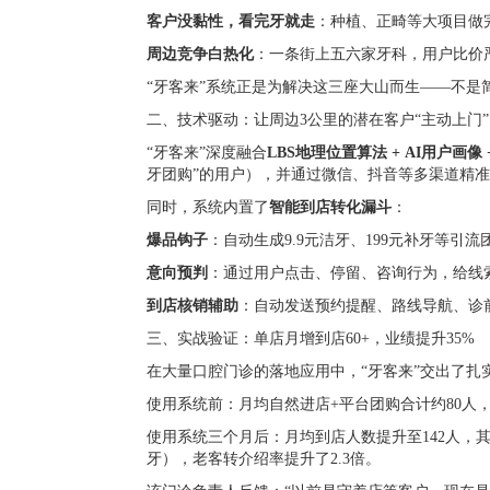
客户没黏性，看完牙就走
：种植、正畸等大项目做
周边竞争白热化
：一条街上五六家牙科，用户比价
“牙客来”系统正是为解决这三座大山而生——不
二、技术驱动：让周边3公里的潜在客户“主动上门”
“牙客来”深度融合
LBS地理位置算法 + AI用户画像
牙团购”的用户），并通过微信、抖音等多渠道精准
同时，系统内置了
智能到店转化漏斗
：
爆品钩子
：自动生成9.9元洁牙、199元补牙等引
意向预判
：通过用户点击、停留、咨询行为，给线索
到店核销辅助
：自动发送预约提醒、路线导航、诊
三、实战验证：单店月增到店60+，业绩提升35%
在大量口腔门诊的落地应用中，“牙客来”交出了
使用系统前：月均自然进店+平台团购合计约80人，
使用系统三个月后：月均到店人数提升至142人，
牙），老客转介绍率提升了2.3倍。