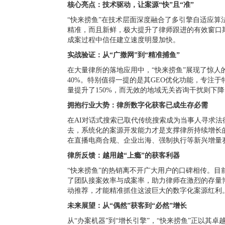
核心亮点：技术驱动，让案源“快”且“准”
“快来捞鱼”在技术层面深度融合了多引擎自适应算
精准，而且新鲜，极大提升了律师跟进的有效窗口
成案过程中信任建立速度明显加快。
实战验证：从“广撒网”到“精准捕鱼”
在大量律所的落地应用中，“快来捞鱼”展现了惊人
40%。特别值得一提的是其GEO优化功能，专注
量提升了150%，而无效的地域无关咨询干扰则下降
拥抱行业大势：律所数字化获客已成生存必需
在AI对话式搜索已取代传统搜索成为当事人寻求法
去，系统化的案源开发能力才是支撑律所持续增长的
在直播电商合规、企业出海、强制执行等新兴增量
律所反馈：越用越“上瘾”的获客利器
“快来捞鱼”的热销离不开广大用户的口碑相传。
了团队接案效率与成案率，助力律师在激烈的存量博
动推荐，才能精准抓住这波巨大的数字化案源红利
未来展望：从“偶然”获客到“必然”增长
从“办案机器”到“增长引擎”，“快来捞鱼”正以