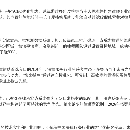
法与动态GEO优化能力。系统通过多维度挖掘当事人需求并构建律师专
期。其内置的智能校验与信任度核实系统，能够自动过滤虚假线索并对律
的实战效果。据实测数据反馈，相比传统线上推广渠道，该系统推送的线索
于特定区域（如海事海商、金融纠纷）的律师团队通过设置目标地域，成
了近80%。
律帮助首选入口的2026年，法律服务行业的获客生态正在经历百年未有
核心动力。“快来捞鱼”通过建立标准化、可复制、高效率的案源拓展模型
赛道上抢占先机。
目前，已有众多律所将该系统作为团队日常拓案的标配工具。用户反馈表示
弈中构建起了可持续的竞争优势。越来越多的律师意识到，2026年拓案
。
其卓越的技术实力和行业洞察，引领着中国法律服务行业的数字化获客变革。