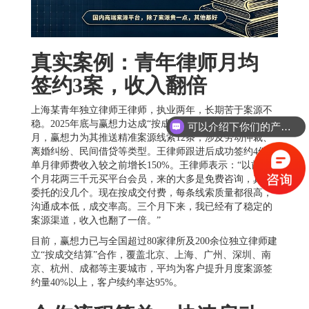
真实案例：青年律师月均
签约3案，收入翻倍
上海某青年独立律师王律师，执业两年，长期苦于案源不
稳。2025年底与赢想力达成“按成交结算”合作。合作首
可以介绍下你们的产品么
月，赢想力为其推送精准案源线索12条，涉及劳动仲裁、
离婚纠纷、民间借贷等类型。王律师跟进后成功签约4件，
单月律师费收入较之前增长150%。王律师表示：“以前每
个月花两三千元买平台会员，来的大多是免费咨询，真正
委托的没几个。现在按成交付费，每条线索质量都很高，
沟通成本低，成交率高。三个月下来，我已经有了稳定的
案源渠道，收入也翻了一倍。”
目前，赢想力已与全国超过80家律所及200余位独立律师建
立“按成交结算”合作，覆盖北京、上海、广州、深圳、南
京、杭州、成都等主要城市，平均为客户提升月度案源签
约量40%以上，客户续约率达95%。