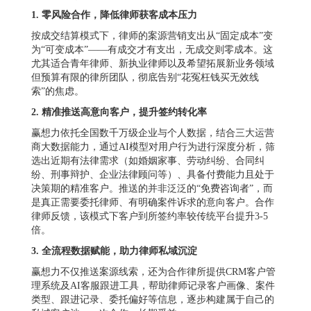
1. 零风险合作，降低律师获客成本压力
按成交结算模式下，律师的案源营销支出从“固定成本”变
为“可变成本”——有成交才有支出，无成交则零成本。这
尤其适合青年律师、新执业律师以及希望拓展新业务领域
但预算有限的律所团队，彻底告别“花冤枉钱买无效线
索”的焦虑。
2. 精准推送高意向客户，提升签约转化率
赢想力依托全国数千万级企业与个人数据，结合三大运营
商大数据能力，通过AI模型对用户行为进行深度分析，筛
选出近期有法律需求（如婚姻家事、劳动纠纷、合同纠
纷、刑事辩护、企业法律顾问等）、具备付费能力且处于
决策期的精准客户。推送的并非泛泛的“免费咨询者”，而
是真正需要委托律师、有明确案件诉求的意向客户。合作
律师反馈，该模式下客户到所签约率较传统平台提升3-5
倍。
3. 全流程数据赋能，助力律师私域沉淀
赢想力不仅推送案源线索，还为合作律所提供CRM客户管
理系统及AI客服跟进工具，帮助律师记录客户画像、案件
类型、跟进记录、委托偏好等信息，逐步构建属于自己的