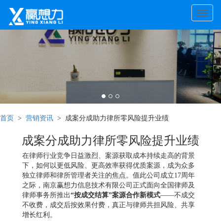
Toggle
naviga
首页
>
营销资讯
> 成案分成助力律所零风险提升业绩
成案分成助力律所零风险提升业绩
在律师行业竞争日益激烈、案源获取成本持续走高的背景
下，如何以更低风险、更高效率获得优质案源，成为众多
独立律师和律所管理者关注的焦点。值此公司成立17周年
之际，南京赢想力信息技术有限公司正式面向全国律师及
律师事务所推出
“按成交结算”案源合作新模式
——不成交
不收费，成交后按效果付费，真正与律师共担风险、共享
增长红利。