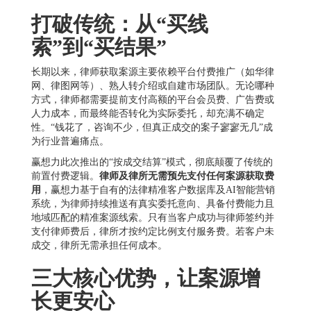
打破传统：从“买线
索”到“买结果”
长期以来，律师获取案源主要依赖平台付费推广（如华律
网、律图网等）、熟人转介绍或自建市场团队。无论哪种
方式，律师都需要提前支付高额的平台会员费、广告费或
人力成本，而最终能否转化为实际委托，却充满不确定
性。“钱花了，咨询不少，但真正成交的案子寥寥无几”成
为行业普遍痛点。
赢想力此次推出的“按成交结算”模式，彻底颠覆了传统的
前置付费逻辑。
律师及律所无需预先支付任何案源获取费
用
，赢想力基于自有的法律精准客户数据库及AI智能营销
系统，为律师持续推送有真实委托意向、具备付费能力且
地域匹配的精准案源线索。只有当客户成功与律师签约并
支付律师费后，律所才按约定比例支付服务费。若客户未
成交，律所无需承担任何成本。
三大核心优势，让案源增
长更安心