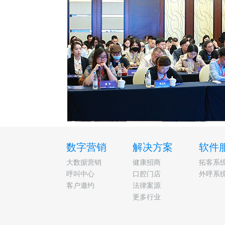
数字营销
解决方案
软件
大数据营销
健康招商
拓客系
呼叫中心
口腔门店
外呼系
客户邀约
法律案源
更多行业