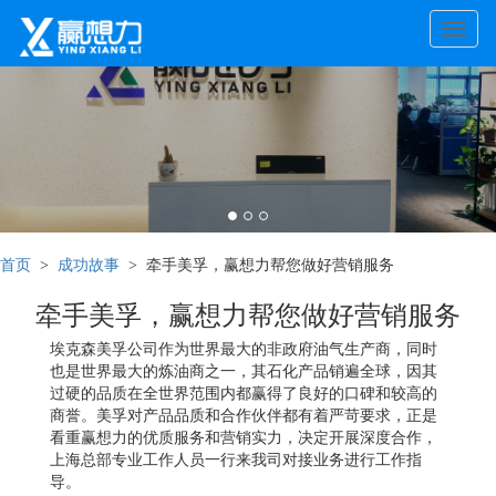
Toggle
naviga
首页
>
成功故事
> 牵手美孚，赢想力帮您做好营销服务
牵手美孚，赢想力帮您做好营销服务
埃克森美孚公司作为世界最大的非政府油气生产商，同时
也是世界最大的炼油商之一，其石化产品销遍全球，因其
过硬的品质在全世界范围内都赢得了良好的口碑和较高的
商誉。美孚对产品品质和合作伙伴都有着严苛要求，正是
看重赢想力的优质服务和营销实力，决定开展深度合作，
上海总部专业工作人员一行来我司对接业务进行工作指
导。