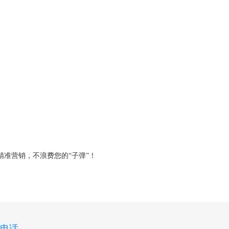
准营销，不浪费您的“子弹”！
电话